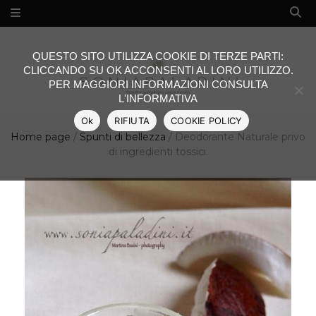
QUESTO SITO UTILIZZA COOKIE DI TERZE PARTI:
CLICCANDO SU OK ACCONSENTI AL LORO UTILIZZO.
PER MAGGIORI INFORMAZIONI CONSULTA
L'INFORMATIVA
Ok
RIFIUTA
COOKIE POLICY
Home page
/
Spunti di bellezza
/
Deodorante Naturale privo
di ingredienti tossici.