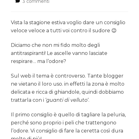
3 commenti
su
Deodorante
Naturale
privo
Vista la stagione estiva voglio dare un consiglio
di
veloce veloce a tutti voi contro il sudore 😉
ingredienti
tossici.
Diciamo che non mi fido molto degli
antitraspiranti! Le ascelle vanno lasciate
respirare… ma l’odore?
Sul web il tema è controverso. Tante blogger
ne vietano il loro uso. in effetti la zona è molto
delicata e ricca di ghiandole, quindi dobbiamo
trattarla con i ‘
guanti di velluto
‘.
Il primo consiglio è quello di tagliare la peluria,
perché sono proprio i peli che trattengono
l’odore. Vi consiglio di fare la ceretta così dura
molto di più! …