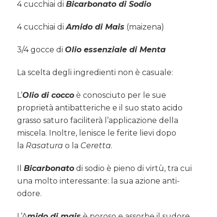
4 cucchiai di
Bicarbonato di Sodio
4 cucchiai di
Amido di Mais
(maizena)
3/4 gocce di
Olio essenziale di Menta
La scelta degli ingredienti non è casuale:
L’
Olio di cocco
è conosciuto per le sue
proprietà antibatteriche e il suo stato acido
grasso saturo faciliterà l’applicazione della
miscela. Inoltre, lenisce le ferite lievi dopo
la
Rasatura
o la
Ceretta
.
Il
Bicarbonato
di sodio è pieno di virtù, tra cui
una molto interessante: la sua azione anti-
odore.
L’A
mido di mais
è poroso e assorbe il sudore.