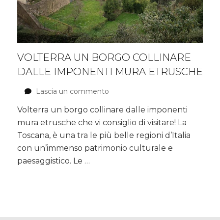
VOLTERRA UN BORGO COLLINARE
DALLE IMPONENTI MURA ETRUSCHE
Lascia un commento
su
Volterra
Volterra un borgo collinare dalle imponenti
un
mura etrusche che vi consiglio di visitare! La
borgo
collinare
Toscana, è una tra le più belle regioni d’Italia
dalle
con un’immenso patrimonio culturale e
imponenti
paesaggistico. Le …
mura
etrusche