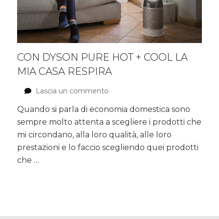
CON DYSON PURE HOT + COOL LA
MIA CASA RESPIRA
Lascia un commento
su
Con
Quando si parla di economia domestica sono
Dyson
sempre molto attenta a scegliere i prodotti che
Pure
Hot
mi circondano, alla loro qualità, alle loro
+
prestazioni e lo faccio scegliendo quei prodotti
Cool
che …
la
mia
casa
respira