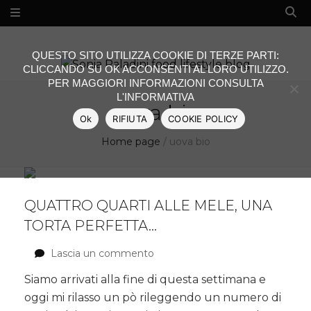
QUESTO SITO UTILIZZA COOKIE DI TERZE PARTI:
CLICCANDO SU OK ACCONSENTI AL LORO UTILIZZO.
PER MAGGIORI INFORMAZIONI CONSULTA
L'INFORMATIVA
uova bio
Ok
RIFIUTA
COOKIE POLICY
Home page
/
uova bio
QUATTRO QUARTI ALLE MELE, UNA
TORTA PERFETTA…
Lascia un commento
su
Quattro
Siamo arrivati alla fine di questa settimana e
quarti
oggi mi rilasso un pò rileggendo un numero di
alle