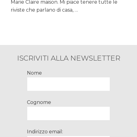
mele,
Marie Claire maison. Mi piace tenere tutte le
una
riviste che parlano di casa, …
torta
perfetta…
ISCRIVITI ALLA NEWSLETTER
Nome
Cognome
Indirizzo email: