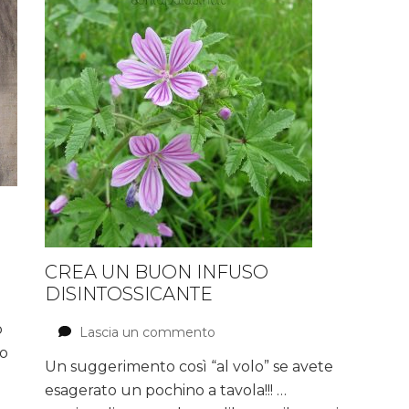
CREA UN BUON INFUSO
DISINTOSSICANTE
o
Lascia un commento
su
Crea
ro
Un suggerimento così “al volo” se avete
un
esagerato un pochino a tavola!!! …
buon
infuso