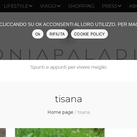
LIFESTYLE
VIAGGI
SHOPPING
PRESS
AB
: CLICCANDO SU OK ACCONSENTI AL LORO UTILIZZO. PER M
Ok
RIFIUTA
COOKIE POLICY
tisana
Home page
/
tisana