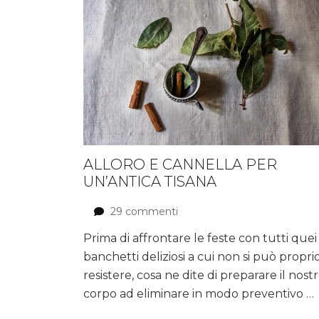
ALLORO E CANNELLA PER
UN’ANTICA TISANA
29 commenti
su
Alloro
Prima di affrontare le feste con tutti quei
e
banchetti deliziosi a cui non si può propri
cannella
per
resistere, cosa ne dite di preparare il nost
un’antica
corpo ad eliminare in modo preventivo …
tisana