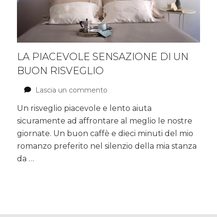
LA PIACEVOLE SENSAZIONE DI UN
BUON RISVEGLIO
Lascia un commento
su
La
Un risveglio piacevole e lento aiuta
piacevole
sicuramente ad affrontare al meglio le nostre
sensazione
di
giornate. Un buon caffè e dieci minuti del mio
un
romanzo preferito nel silenzio della mia stanza
buon
da …
risveglio