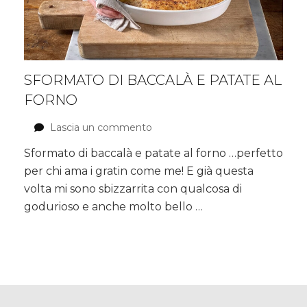
SFORMATO DI BACCALÀ E PATATE AL
FORNO
Lascia un commento
su
Sformato
Sformato di baccalà e patate al forno …perfetto
di
per chi ama i gratin come me! E già questa
baccalà
e
volta mi sono sbizzarrita con qualcosa di
patate
godurioso e anche molto bello …
al
forno