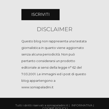
DISCLAIMER
Questo blog non rappresenta una testata
giornalistica in quanto viene aggiornato
senza alcuna periodicità. Non può
pertanto considerarsi un prodotto
editoriale ai sensi della legge n° 62 del
7.03.2001. Le immagini ed i post di questo
blog appartengono a
www.soniapaladini.it
Tutti i diritti riservati a soniapaladini.it
|
INFORMATIVA
|
COOKIE POLICY
|