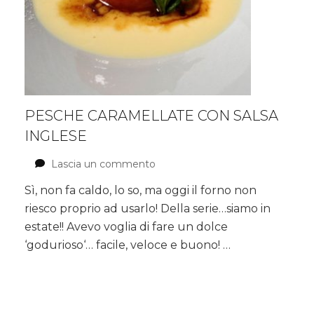
PESCHE CARAMELLATE CON SALSA
INGLESE
Lascia un commento
su
Pesche
Sì, non fa caldo, lo so, ma oggi il forno non
caramellate
riesco proprio ad usarlo! Della serie…siamo in
con
salsa
estate!! Avevo voglia di fare un dolce
inglese
‘godurioso‘… facile, veloce e buono! …