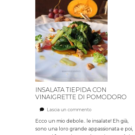
INSALATA TIEPIDA CON
VINAIGRETTE DI POMODORO
Lascia un commento
su
Insalata
Ecco un mio debole.. le insalate! Eh già,
tiepida
sono una loro grande appassionata e poi,
con
vinaigrette