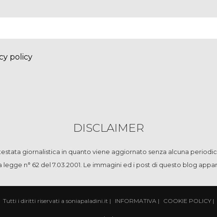
cy policy
DISCLAIMER
stata giornalistica in quanto viene aggiornato senza alcuna periodic
la legge n° 62 del 7.03.2001. Le immagini ed i post di questo blog app
Tutti i diritti riservati a soniapaladini.it
|
INFORMATIVA
|
COOKIE POLICY
|