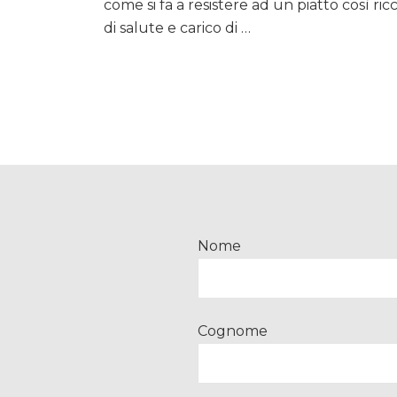
come si fa a resistere ad un piatto così ric
di
di salute e carico di …
pomodoro
Nome
Cognome