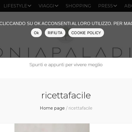
LIFESTYLE
VIAGGI
SHOPPING
PRESS
AB
: CLICCANDO SU OK ACCONSENTI AL LORO UTILIZZO. PER M
Ok
RIFIUTA
COOKIE POLICY
ricettafacile
Home page
/
ricettafacile