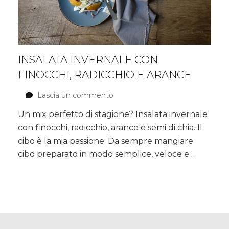
INSALATA INVERNALE CON
FINOCCHI, RADICCHIO E ARANCE
Lascia un commento
su
Insalata
Un mix perfetto di stagione? Insalata invernale
invernale
con finocchi, radicchio, arance e semi di chia. Il
con
finocchi,
cibo è la mia passione. Da sempre mangiare
radicchio
cibo preparato in modo semplice, veloce e …
e
arance