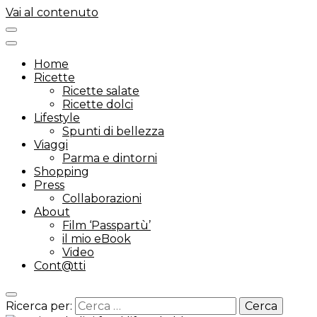
Vai al contenuto
Home
Ricette
Ricette salate
Ricette dolci
Lifestyle
Spunti di bellezza
Viaggi
Parma e dintorni
Shopping
Press
Collaborazioni
About
Film ‘Passpartù’
il mio eBook
Video
Cont@tti
Ricerca per: