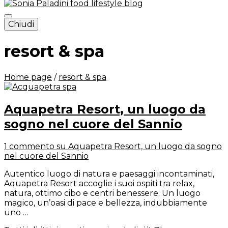
Chiudi
Sonia Paladini – food and
lifestyle blog – Italy
resort & spa
Home page
/
resort & spa
Aquapetra Resort, un luogo da
sogno nel cuore del Sannio
1 commento
su Aquapetra Resort, un luogo da sogno
nel cuore del Sannio
Autentico luogo di natura e paesaggi incontaminati,
Aquapetra Resort accoglie i suoi ospiti tra relax,
natura, ottimo cibo e centri benessere. Un luogo
magico, un’oasi di pace e bellezza, indubbiamente
uno …