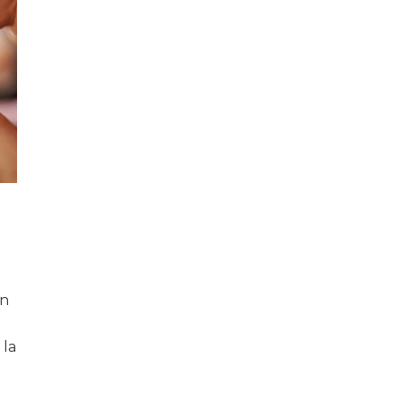
Un
 la