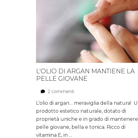
L’OLIO DI ARGAN MANTIENE LA
PELLE GIOVANE
2 commenti
su
L’olio
L’olio di argan… meraviglia della natura! 
di
prodotto estetico naturale, dotato di
Argan
mantiene
proprietà uniche e in grado di mantenere
la
pelle giovane, bella e tonica. Ricco di
pelle
vitamina E, in …
giovane