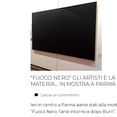
“FUOCO NERO” GLI ARTISTI E LA
MATERIA… IN MOSTRA A PARMA
Lascia un commento
su
“Fuoco
Ieri in centro a Parma siamo stati alla mos
Nero”
“Fuoco Nero, l’arte intorno e dopo Burri”.
gli
artisti