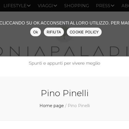
LIFESTYLE
VIAGGI
SHOPPING
PRESS
AB
: CLICCANDO SU OK ACCONSENTI AL LORO UTILIZZO. PER M
Ok
RIFIUTA
COOKIE POLICY
Pino Pinelli
Home page
/
Pino Pinelli