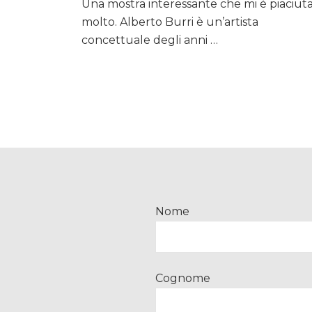
Una mostra interessante che mi è piaciut
e
molto. Alberto Burri è un’artista
la
concettuale degli anni …
materia…
in
mostra
a
Parma
Nome
Cognome