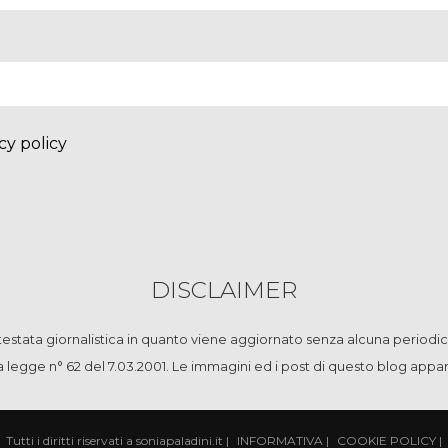
cy policy
DISCLAIMER
stata giornalistica in quanto viene aggiornato senza alcuna periodic
la legge n° 62 del 7.03.2001. Le immagini ed i post di questo blog app
Tutti i diritti riservati a soniapaladini.it
|
INFORMATIVA
|
COOKIE POLICY
|