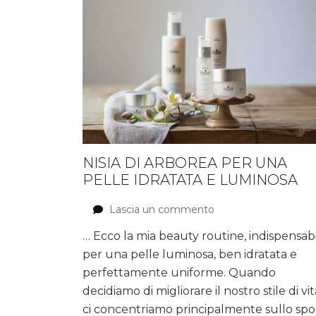
NISIA DI ARBOREA PER UNA
PELLE IDRATATA E LUMINOSA
Lascia un commento
su
Nisia
… Ecco la mia beauty routine, indispensab
di
per una pelle luminosa, ben idratata e
Arborea
per
perfettamente uniforme. Quando
una
decidiamo di migliorare il nostro stile di vit
pelle
ci concentriamo principalmente sullo spo
idratata