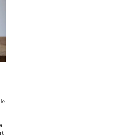
ile
a
rt