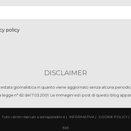
cy policy
DISCLAIMER
stata giornalistica in quanto viene aggiornato senza alcuna periodic
la legge n° 62 del 7.03.2001. Le immagini ed i post di questo blog app
Tutti i diritti riservati a soniapaladini.it
|
INFORMATIVA
|
COOKIE POLICY
|
|
cp
|