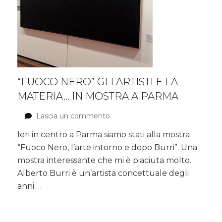
“FUOCO NERO” GLI ARTISTI E LA
MATERIA… IN MOSTRA A PARMA
Lascia un commento
su
“Fuoco
Ieri in centro a Parma siamo stati alla mostra
Nero”
“Fuoco Nero, l’arte intorno e dopo Burri”. Una
gli
artisti
mostra interessante che mi è piaciuta molto.
e
Alberto Burri è un’artista concettuale degli
la
anni …
materia…
in
mostra
a