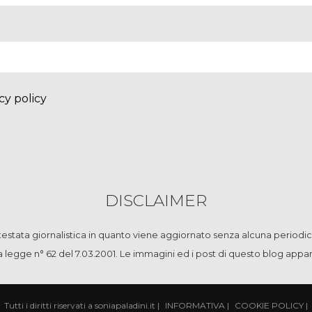
cy policy
DISCLAIMER
stata giornalistica in quanto viene aggiornato senza alcuna periodic
la legge n° 62 del 7.03.2001. Le immagini ed i post di questo blog app
Tutti i diritti riservati a soniapaladini.it
|
INFORMATIVA
|
COOKIE POLICY
|