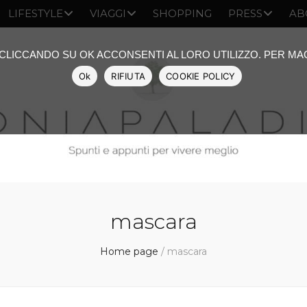
LIFESTYLE
VIAGGI
SHOPPING
PRESS
AB
: CLICCANDO SU OK ACCONSENTI AL LORO UTILIZZO. PER M
Ok
RIFIUTA
COOKIE POLICY
mascara
Home page
/
mascara