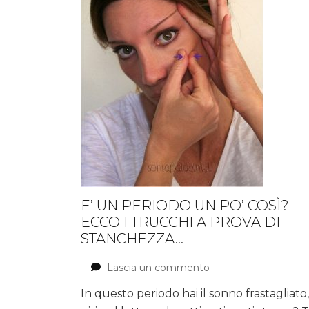
E’ UN PERIODO UN PO’ COSÌ?
ECCO I TRUCCHI A PROVA DI
STANCHEZZA…
Lascia un commento
su
E’
In questo periodo hai il sonno frastagliato, 
un