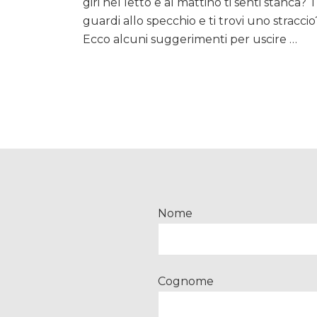
giri nel letto e al mattino ti senti stanca? T
periodo
un
guardi allo specchio e ti trovi uno straccio
po’
Ecco alcuni suggerimenti per uscire …
così?
Ecco
i
trucchi
a
prova
di
stanchezza…
Nome
Cognome