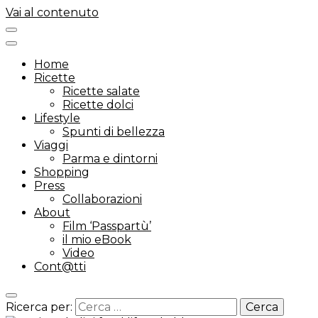
Vai al contenuto
Home
Ricette
Ricette salate
Ricette dolci
Lifestyle
Spunti di bellezza
Viaggi
Parma e dintorni
Shopping
Press
Collaborazioni
About
Film ‘Passpartù’
il mio eBook
Video
Cont@tti
Ricerca per: