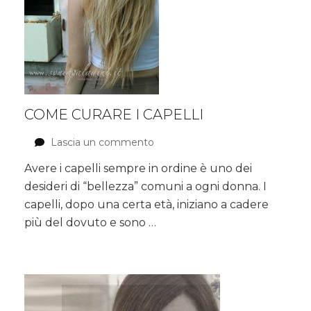
COME CURARE I CAPELLI
Lascia un commento
su
COME
Avere i capelli sempre in ordine è uno dei
CURARE
desideri di “bellezza” comuni a ogni donna. I
I
CAPELLI
capelli, dopo una certa età, iniziano a cadere
più del dovuto e sono …