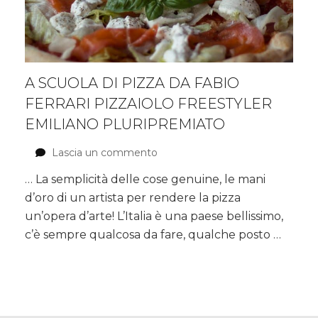
A SCUOLA DI PIZZA DA FABIO
FERRARI PIZZAIOLO FREESTYLER
EMILIANO PLURIPREMIATO
Lascia un commento
su
A
… La semplicità delle cose genuine, le mani
scuola
d’oro di un artista per rendere la pizza
di
pizza
un’opera d’arte! L’Italia è una paese bellissimo,
da
c’è sempre qualcosa da fare, qualche posto …
Fabio
Ferrari
pizzaiolo
freestyler
emiliano
pluripremiato