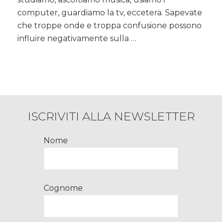
Letto,
computer, guardiamo la tv, eccetera. Sapevate
suggerimenti
che troppe onde e troppa confusione possono
per
influire negativamente sulla …
dormire
bene…
ISCRIVITI ALLA NEWSLETTER
Nome
Cognome