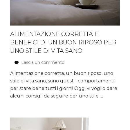
ALIMENTAZIONE CORRETTA E
BENEFICI DI UN BUON RIPOSO PER
UNO STILE DI VITA SANO
Lascia un commento
su
Alimentazione
Alimentazione corretta, un buon riposo, uno
corretta
stile di vita sano, sono questi i comportamenti
e
benefici
per stare bene tutti i giorni! Oggi vi voglio dare
di
alcuni consigli da seguire per uno stile …
un
buon
riposo
per
uno
stile