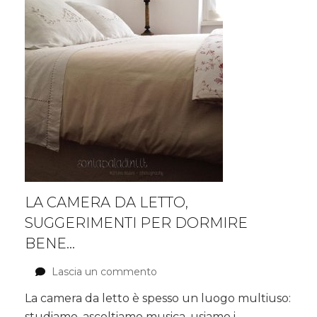
di
vita
sano
LA CAMERA DA LETTO,
SUGGERIMENTI PER DORMIRE
BENE…
Lascia un commento
su
La
La camera da letto è spesso un luogo multiuso:
Camera
studiamo, ascoltiamo musica, usiamo i
da