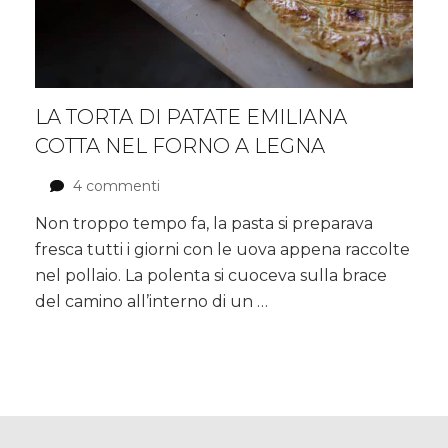
LA TORTA DI PATATE EMILIANA
COTTA NEL FORNO A LEGNA
4 commenti
su
La
Non troppo tempo fa, la pasta si preparava
torta
fresca tutti i giorni con le uova appena raccolte
di
patate
nel pollaio. La polenta si cuoceva sulla brace
emiliana
del camino all’interno di un …
cotta
nel
forno
a
legna