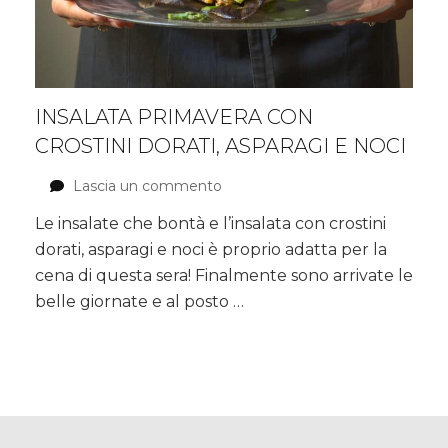
INSALATA PRIMAVERA CON
CROSTINI DORATI, ASPARAGI E NOCI
Lascia un commento
su
Insalata
Le insalate che bontà e l’insalata con crostini
primavera
dorati, asparagi e noci è proprio adatta per la
con
crostini
cena di questa sera! Finalmente sono arrivate le
dorati,
belle giornate e al posto …
asparagi
e
noci