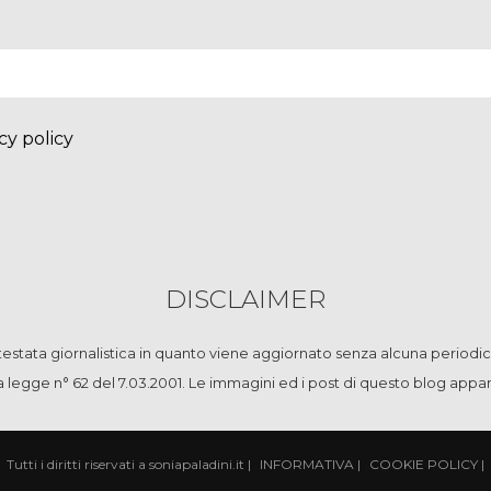
cy policy
DISCLAIMER
stata giornalistica in quanto viene aggiornato senza alcuna periodic
la legge n° 62 del 7.03.2001. Le immagini ed i post di questo blog app
Tutti i diritti riservati a soniapaladini.it
|
INFORMATIVA
|
COOKIE POLICY
|