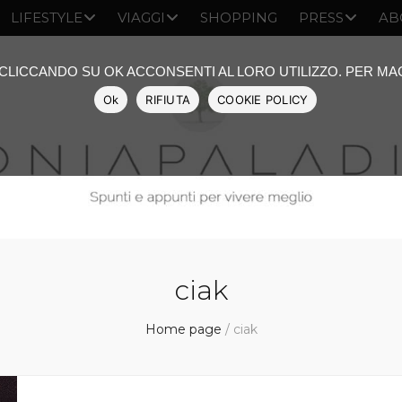
LIFESTYLE
VIAGGI
SHOPPING
PRESS
AB
: CLICCANDO SU OK ACCONSENTI AL LORO UTILIZZO. PER M
Ok
RIFIUTA
COOKIE POLICY
ciak
Home page
/
ciak