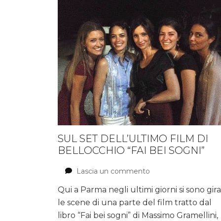
SUL SET DELL’ULTIMO FILM DI
BELLOCCHIO “FAI BEI SOGNI”
Lascia un commento
su
Sul
Qui a Parma negli ultimi giorni si sono gir
set
le scene di una parte del film tratto dal
dell’ultimo
film
libro “Fai bei sogni” di Massimo Gramellini,