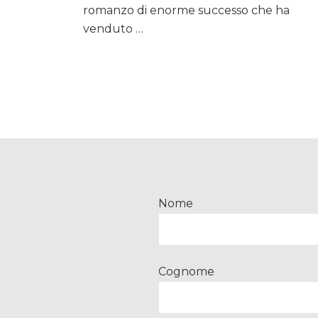
di
romanzo di enorme successo che ha
Bellocchio
venduto …
“Fai
bei
sogni”
Nome
Cognome