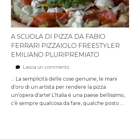
A SCUOLA DI PIZZA DA FABIO
FERRARI PIZZAIOLO FREESTYLER
EMILIANO PLURIPREMIATO
Lascia un commento
su
A
… La semplicità delle cose genuine, le mani
scuola
d’oro di un artista per rendere la pizza
di
pizza
un’opera d’arte! L’Italia è una paese bellissimo,
da
c’è sempre qualcosa da fare, qualche posto …
Fabio
Ferrari
pizzaiolo
freestyler
emiliano
pluripremiato