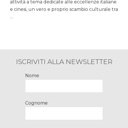
la
attività a tema dedicate alle eccellenze italiane
“GOLDEN
e cinesi, un vero e proprio scambio culturale tra
WEEK”
…
Cinese
ISCRIVITI ALLA NEWSLETTER
Nome
Cognome