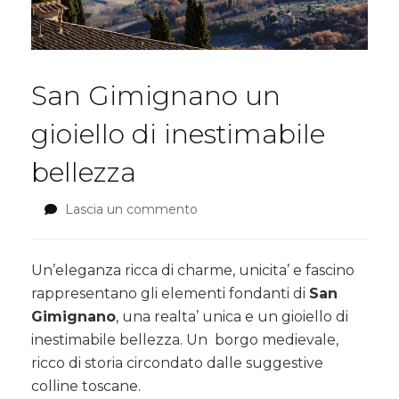
San Gimignano un
gioiello di inestimabile
bellezza
Lascia un commento
su
San
Gimignano
un
Un’eleganza ricca di charme, unicita’ e fascino
gioiello
rappresentano gli elementi fondanti di
San
di
Gimignano
, una realta’ unica e un gioiello di
inestimabile
inestimabile bellezza. Un borgo medievale,
bellezza
ricco di storia circondato dalle suggestive
colline toscane.