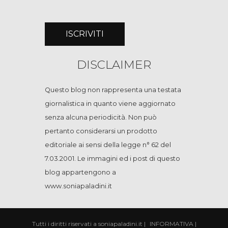
DISCLAIMER
Questo blog non rappresenta una testata
giornalistica in quanto viene aggiornato
senza alcuna periodicità. Non può
pertanto considerarsi un prodotto
editoriale ai sensi della legge n° 62 del
7.03.2001. Le immagini ed i post di questo
blog appartengono a
www.soniapaladini.it
Tutti i diritti riservati a soniapaladini.it
|
INFORMATIVA
|