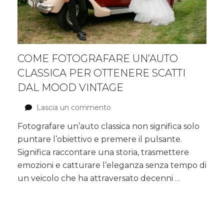
COME FOTOGRAFARE UN’AUTO
CLASSICA PER OTTENERE SCATTI
DAL MOOD VINTAGE
Lascia un commento
su
Come
Fotografare un’auto classica non significa solo
fotografare
puntare l’obiettivo e premere il pulsante.
un’auto
classica
Significa raccontare una storia, trasmettere
per
emozioni e catturare l’eleganza senza tempo di
ottenere
un veicolo che ha attraversato decenni …
scatti
dal
mood
vintage