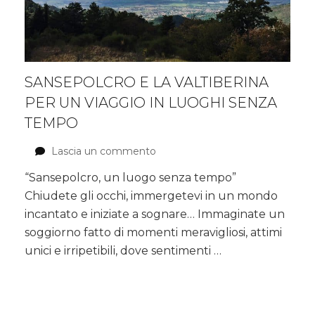
SANSEPOLCRO E LA VALTIBERINA
PER UN VIAGGIO IN LUOGHI SENZA
TEMPO
Lascia un commento
su
Sansepolcro
“Sansepolcro, un luogo senza tempo”
e
Chiudete gli occhi, immergetevi in un mondo
la
Valtiberina
incantato e iniziate a sognare… Immaginate un
per
soggiorno fatto di momenti meravigliosi, attimi
un
unici e irripetibili, dove sentimenti …
viaggio
in
luoghi
senza
tempo