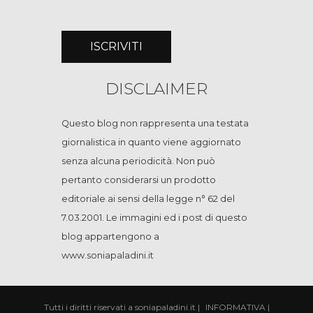
DISCLAIMER
Questo blog non rappresenta una testata
giornalistica in quanto viene aggiornato
senza alcuna periodicità. Non può
pertanto considerarsi un prodotto
editoriale ai sensi della legge n° 62 del
7.03.2001. Le immagini ed i post di questo
blog appartengono a
www.soniapaladini.it
Tutti i diritti riservati a soniapaladini.it
|
INFORMATIVA
|