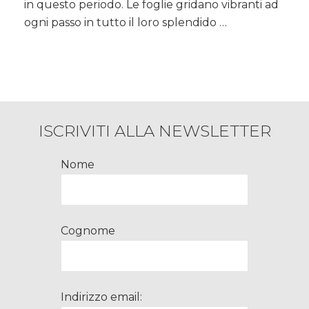
mia
in questo periodo. Le foglie gridano vibranti ad
casa
ogni passo in tutto il loro splendido …
si
riempie
di
tante
idee
incredibili
ISCRIVITI ALLA NEWSLETTER
Nome
Cognome
Indirizzo email: