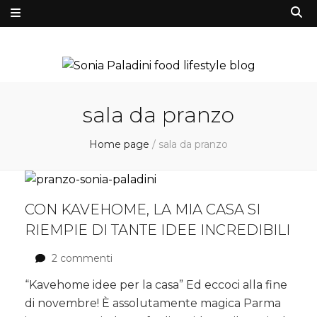
sala da pranzo
Home page
/
sala da pranzo
CON KAVEHOME, LA MIA CASA SI
RIEMPIE DI TANTE IDEE INCREDIBILI
2 commenti
su
Con
“Kavehome idee per la casa” Ed eccoci alla fine
Kavehome,
di novembre! È assolutamente magica Parma
la