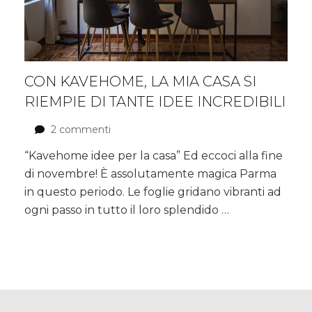
CON KAVEHOME, LA MIA CASA SI
RIEMPIE DI TANTE IDEE INCREDIBILI
2 commenti
su
Con
“Kavehome idee per la casa” Ed eccoci alla fine
Kavehome,
di novembre! È assolutamente magica Parma
la
mia
in questo periodo. Le foglie gridano vibranti ad
casa
ogni passo in tutto il loro splendido …
si
riempie
di
tante
idee
incredibili