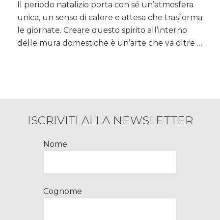
Il periodo natalizio porta con sé un’atmosfera
creare
unica, un senso di calore e attesa che trasforma
l’atmosfera
natalizia
le giornate. Creare questo spirito all’interno
in
delle mura domestiche è un’arte che va oltre …
casa
con
tradizioni
e
sapori
ISCRIVITI ALLA NEWSLETTER
Nome
Cognome