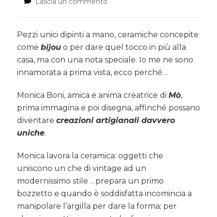
Lascia un commento
su
Vi
presento
Monica
Pezzi unici dipinti a mano, ceramiche concepite
Boni
come
bijou
o per dare quel tocco in più alla
e
casa, ma con una nota speciale. Io me ne sono
le
innamorata a prima vista, ecco perché…
sue
creazioni
artigianali
Monica Boni, amica e anima creatrice di
Mò
,
prima immagina e poi disegna, affinché possano
diventare
creazioni artigianali davvero
uniche
.
Monica lavora la ceramica: oggetti che
uniscono un che di vintage ad un
modernissimo stile …prepara un primo
bozzetto e quando è soddisfatta incomincia a
manipolare l’argilla per dare la forma; per