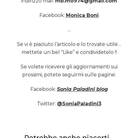
indirizzo mail:
mb.mo974@gmail.com
Facebook:
Monica Boni
…
Se vi è piaciuto l’articolo e lo trovate utile…
mettete un bel “Like” e condividetelo !!
Se volete ricevere gli aggiornamenti sui
prossimi, potete seguirmi sulle pagine:
Facebook:
Sonia Paladini blog
Twitter:
@SoniaPaladini3
Potrebbe anche piacerti...