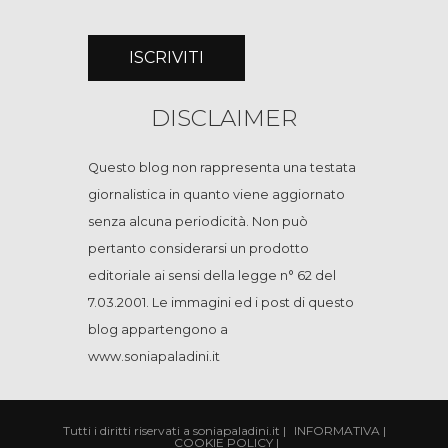
DISCLAIMER
Questo blog non rappresenta una testata
giornalistica in quanto viene aggiornato
senza alcuna periodicità. Non può
pertanto considerarsi un prodotto
editoriale ai sensi della legge n° 62 del
7.03.2001. Le immagini ed i post di questo
blog appartengono a
www.soniapaladini.it
Tutti i diritti riservati a soniapaladini.it
|
INFORMATIVA
|
COOKIE POLICY
|