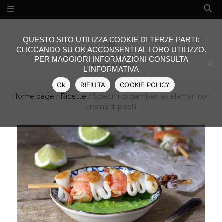
QUESTO SITO UTILIZZA COOKIE DI TERZE PARTI:
CLICCANDO SU OK ACCONSENTI AL LORO UTILIZZO.
PER MAGGIORI INFORMAZIONI CONSULTA
L'INFORMATIVA
Ok
RIFIUTA
COOKIE POLICY
Home page
/
Ricette
/
Spiedini di gamberi e calamari con
crema di piselli