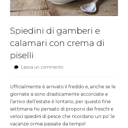
Spiedini di gamberi e
calamari con crema di
piselli
Lascia un commento
su
Spiedini
di
gamberi
Ufficialmente è arrivato il freddo e, anche se le
e
giornate si sono drasticamente accorciate e
calamari
l’arrivo dell’estate è lontano, per questo fine
con
settimana ho pensato di proporvi dei freschi e
crema
di
veloci spiedini di pesce che ricordano un po’ le
piselli
vacanze ormai passate da tempo!