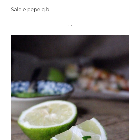
Sale e pepe q.b.
…