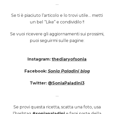
…
Se ti è piaciuto l’articolo e lo trovi utile… metti
un bel “Like” e condividilo !!
Se vuoi ricevere gli aggiornamenti sui prossimi,
puoi seguirmi sulle pagine:
Instagram:
thediaryofsonia
Facebook:
Sonia Paladini blog
Twitter:
@SoniaPaladini3
…
Se provi questa ricetta, scatta una foto, usa
l’hashtag
#soniapaladini
e farai parte della