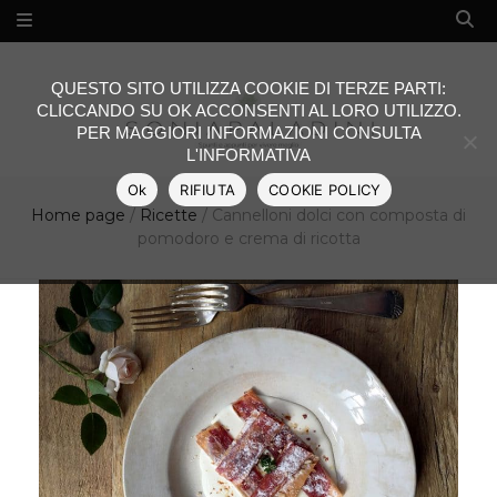
QUESTO SITO UTILIZZA COOKIE DI TERZE PARTI:
CLICCANDO SU OK ACCONSENTI AL LORO UTILIZZO.
PER MAGGIORI INFORMAZIONI CONSULTA
L'INFORMATIVA
Ok
RIFIUTA
COOKIE POLICY
Home page
/
Ricette
/
Cannelloni dolci con composta di
pomodoro e crema di ricotta