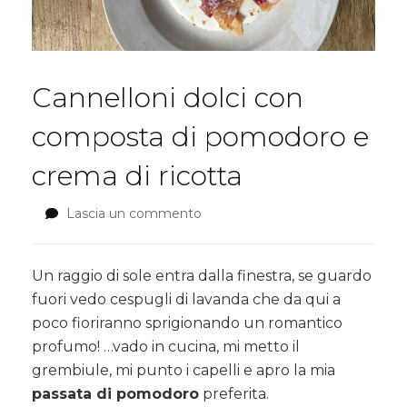
Cannelloni dolci con
composta di pomodoro e
crema di ricotta
Lascia un commento
su
Cannelloni
dolci
con
Un raggio di sole entra dalla finestra, se guardo
composta
fuori vedo cespugli di lavanda che da qui a
di
poco fioriranno sprigionando un romantico
pomodoro
profumo! …vado in cucina, mi metto il
e
crema
grembiule, mi punto i capelli e apro la mia
di
passata di pomodoro
preferita.
ricotta